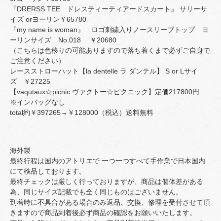
『DRERSS TEE ドレスティーティアードスカート』 サリーサ
イズ orヨーリン￥65780
『my name is woman』 ロゴ刺繍入りノースリーブトップ ヨ
ーリンサイズ No.018 ￥20680
（こちらは色移りの可能ありますので落ち着くまで必ずご自身で
ご注意ください）
レースストローハット【la dentelle ラ ダンテル】 S or Lサイ
ズ ￥27225
【vaqutaux☆picnic ヴァクトー☆ピクニック】定価217800円
※インバッグなし
total約￥397265→￥128000（税込）送料無料
海外製
最終行程は国内のアトリエで 一つ一つすべて手作業で日本国内
にて検品しております。
最終チェックは厳しく行っておりますが、商品は個体差がある
為、同じサイズ記載でも全く同じものはございません。
到着時に不具合がある場合のみ返品、交換、修理を受付させて頂
きますので商品到着後必ず商品の確認をお願いいたします。