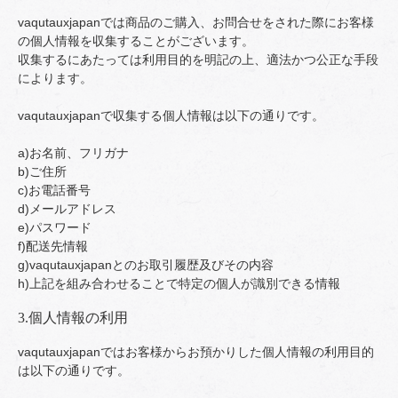
vaqutauxjapanでは商品のご購入、お問合せをされた際にお客様
の個人情報を収集することがございます。
収集するにあたっては利用目的を明記の上、適法かつ公正な手段
によります。
vaqutauxjapanで収集する個人情報は以下の通りです。
a)お名前、フリガナ
b)ご住所
c)お電話番号
d)メールアドレス
e)パスワード
f)配送先情報
g)vaqutauxjapanとのお取引履歴及びその内容
h)上記を組み合わせることで特定の個人が識別できる情報
3.個人情報の利用
vaqutauxjapanではお客様からお預かりした個人情報の利用目的
は以下の通りです。