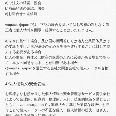
a)ご注文の確認、照会
b)商品発送の確認、照会
c)お問合せの返信時
vaqutauxjapanでは、下記の場合を除いてはお客様の断りなく第
三者に個人情報を開示・提供することはいたしません。
a)法令に基づく場合、及び国の機関若しくは地方公共団体又はそ
の委託を受けた者が法令の定める事務を遂行することに対して協
力する必要がある場合
b)人の生命、身体又は財産の保護のために必要がある場合であっ
て、本人の同意を得ることが困難である場合
c)vaqutauxjapanを運営する会社の関連会社で個人データを交換
する場合
4.個人情報の安全管理
お客様よりお預かりした個人情報の安全管理はサービス提供会社
によって合理的、組織的、物理的、人的、技術的施策を講じると
ともに、vaqutauxjapanでは関連法令に準じた適切な取扱いを行
うことで個人データへの不正な侵入、個人情報の紛失、改ざん、
漏えい等の危険防止に努めます。