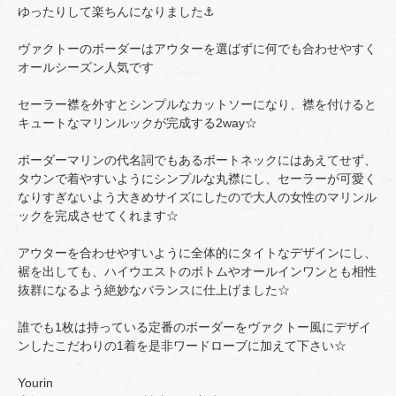
ゆったりして楽ちんになりました⚓️
ヴァクトーのボーダーはアウターを選ばずに何でも合わせやすく
オールシーズン人気です
セーラー襟を外すとシンプルなカットソーになり、襟を付けると
キュートなマリンルックが完成する2way☆
ボーダーマリンの代名詞でもあるボートネックにはあえてせず、
タウンで着やすいようにシンプルな丸襟にし、セーラーが可愛く
なりすぎないよう大きめサイズにしたので大人の女性のマリンル
ックを完成させてくれます☆
アウターを合わせやすいように全体的にタイトなデザインにし、
裾を出しても、ハイウエストのボトムやオールインワンとも相性
抜群になるよう絶妙なバランスに仕上げました☆
誰でも1枚は持っている定番のボーダーをヴァクトー風にデザイ
ンしたこだわりの1着を是非ワードローブに加えて下さい☆
Yourin