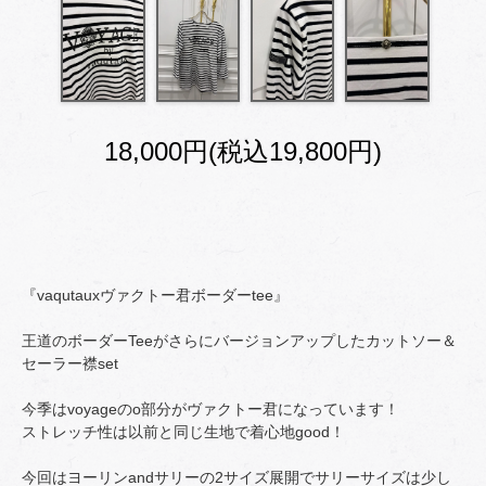
18,000円(税込19,800円)
『vaqutauxヴァクトー君ボーダーtee』
王道のボーダーTeeがさらにバージョンアップしたカットソー＆
セーラー襟set
今季はvoyageのo部分がヴァクトー君になっています！
ストレッチ性は以前と同じ生地で着心地good！
今回はヨーリンandサリーの2サイズ展開でサリーサイズは少し