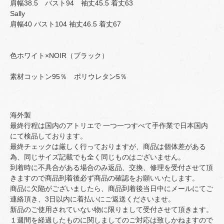
肩幅38.5 バスト94 袖丈45.5 着丈63
Sally
肩幅40 バスト104 袖丈46.5 着丈67
色ホワイト×NOIR（ブラック）
素材コットン95％ ポリウレタン5％
海外製
最終行程は国内のアトリエで 一つ一つすべて手作業で日本国内
にて検品しております。
最終チェックは厳しく行っておりますが、商品は個体差がある
為、同じサイズ記載でも全く同じものはございません。
到着時に不具合がある場合のみ返品、交換、修理を受付させて頂
きますので商品到着後必ず商品の確認をお願いいたします。
商品に欠陥がございましたら、商品到着後当日中にメールにてご
連絡頂き、3日以内に着払いにご返送くださいませ。
新品のご使用されていない物に限りまして受付させて頂きます。
１週間を経過したものに関しましてのご対応は致しかねますので