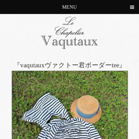
MENU
『vaqutauxヴァクトー君ボーダーtee』