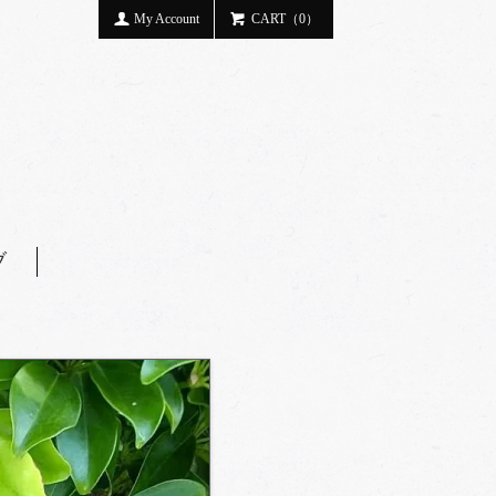
My Account
CART（0）
ブ