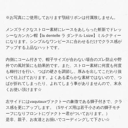
※お写真にご使用しております顎紐リボンは付属致しません。
メンズライクなストロー素材にレースをあしらった斬新でドレッ
シーなカンカン帽【la dentelle ラ ダンテル Lsize】ミルクティー
になります。シンプルなワンピースに合わせるだけでクラス感が
アップする上品なハットです。
内側にコーム付きで、帽子サイズが合わない場合のズレ防止や野
外での風対策にも効果的です。また、ストロー素材に何度も何度
も糊付けを行い、つばの硬さを調節し、厚みを出してこだわり抜
いて仕上げております。よくある柔らかな素材ではないので、つ
ばが折れてしまったり、よれてしまう事がありませんので、末永
くお使い頂けます☆
左サイドにはvaqutauxヴァクトーの象徴である獅子付きで、クラ
ス感を更にアップします。（Sサイズ用は若干小さめの獅子モチ
ーフになりフロントにヴァクトー君がついております。）
是非、親子、お友達とお揃いでコーディングして下さい☆