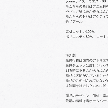
yourinサイズ ウエスト9
※こちらの商品はデニム特
やバッグ等に色が移る場合
※こちらのお品はアクティ
色ノアール
素材コットン100％
ポリエステル80％ コット
海外製
最終行程は国内のアトリエ
最終チェックは厳しく行っ
到着時に不具合がある場合
商品に欠陥がございました
新品のご使用されていない
１週間を経過したものに関
商品のデザイン、価格、素
最新の情報は当ホームペー