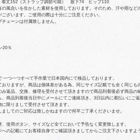
8 着丈152（ストラップ調節可能） 股下74 ヒップ110
有の風合いを生かした素材を使用しております。そのため、汗や雨など
がございます。ご使用の際は十分にご注意ください。
ブチェーンは付属致しません。
ン20％
で 一つ一つすべて手作業で日本国内にて検品しております。
ておりますが、商品は個体差がある為、同じサイズ記載でも全く同じも
のみ返品、交換、修理を受付させて頂きますので商品到着後必ず商品の
ら、商品到着後当日中にメールにてご連絡頂き、3日以内に着払いにご
物に限りまして受付させて頂きます。
しましてのご対応は致しかねますので何卒ご了承くださいませ。
材、使用ボタン、サイズなど全てにおいて予告なく変更致します。
ジへの記載にてお客様自身でご確認頂きましてからご注文下さいますよ