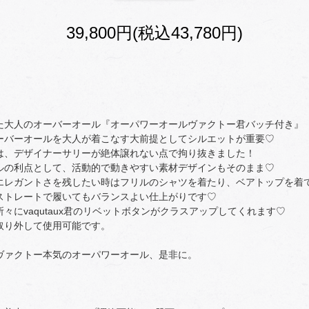
39,800円(税込43,780円)
た大人のオーバーオール『オーパワーオールヴァクトー君バッチ付き』
ーバーオールを大人が着こなす大前提としてシルエットが重要♡
は、デザイナーサリーが絶体譲れない点で拘り抜きました！
ルの利点として、活動的で動きやすい素材デザインもそのまま♡
エレガントさを残したい時はフリルのシャツを着たり、ベアトップを着
ストレートで履いてもバランスよい仕上がりです♡
々にvaqutaux君のリベットボタンがクラスアップしてくれます♡
取り外して使用可能です。
ヴァクトー本気のオーパワーオール、是非に。