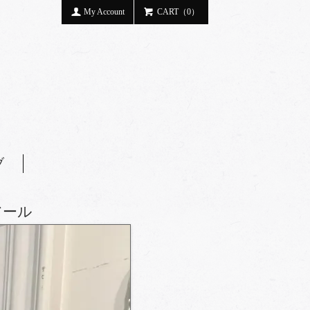
My Account
CART（0）
ブ
アール