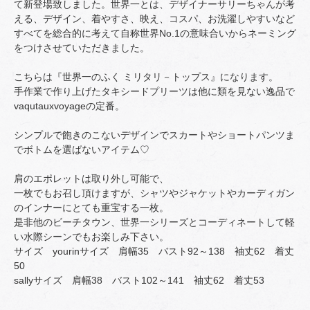
て新登場致しました。世界一とは、デザイナーサリーちゃんが考
える、デザイン、着やすさ、映え、コスパ、お洗濯しやすいなど
すべてを総合的に考えて自称世界No.1の意味合いからネーミング
をつけさせていただきました。
こちらは『世界一のふく ミリタリ－トップス』になります。
手作業で作り上げたタキシードプリーツは他に類を見ない逸品で
vaqutauxvoyageの定番。
シンプルで飽きのこないデザインでスカートやショートパンツま
でボトムを選ばないアイテム♡
肩のエポレットは取り外し可能で、
一枚でもお召し頂けますが、シャツやジャケットやカーディガン
のインナーにとても重宝する一枚。
是非他のビーチタウン、世界一シリーズとコーディネートして軽
い水際シーンでもお楽しみ下さい。
サイズ yourinサイズ 肩幅35 バスト92～138 袖丈62 着丈
50
sallyサイズ 肩幅38 バスト102～141 袖丈62 着丈53