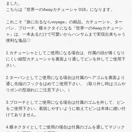
ました。
こちらは『世界一の4wayカチューシャ 018』になります。
これこそ『旅に出るならvoyage』の銘品。カチューシャ、ター
バン、ブローチ、蝶ネクタイになる『世界一の4wayカチューシ
ャ』は、一本あるだけで可愛いからハンサムまで実現出来ちゃう
便利な逸品♡
1.カチューシャとしてご使用になる場合は、付属の頭が痛くなり
にくい細型カチューシャを裏面より通してピンを外してご使用下
さい。
2.ターバンとしてご使用になる場合は付属のヘアゴムを裏面より
通し先端のフックをはめてご使用下さい。（取り外し時はゴムや
リボンの型崩れにご注意下さい。）
3.ブローチとしてご使用になる場合は付属のゴムを外して、ピン
をご使用下さい。着脱しやすいように敢えてピンは本体に縫い付
けてありません。
4.蝶ネクタイとしてご使用の場合は付属のゴムを通してマジック