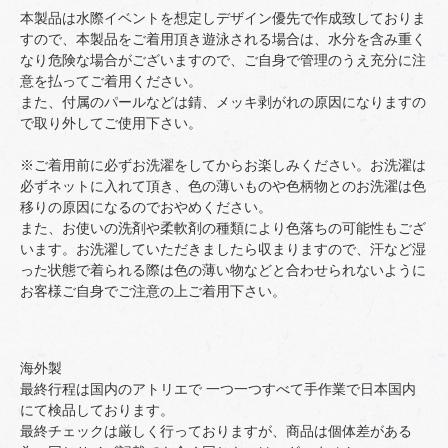
本製品は水際イベントを想定しデザイン優先で作成致しておりま
すので、本製品をご着用頂き遊泳される場合は、水分を含み重く
なり危険な場合がございますので、ご自身で管理のうえ充分に注
意を払ってご着用ください。
また、付属のパールなどは錆、メッキ剥がれの原因になりますの
で取り外してご使用下さい。
※ご着用前に必ずお洗濯をしてからお楽しみください。お洗濯は
必ずネットに入れて頂き、色の薄いものや色柄物とのお洗濯は色
移りの原因になるのでおやめください。
また、お使いの洗剤や柔軟剤の種類により色落ちの可能性もござ
います。お洗濯していただきましたら収まりますので、汗など湿
った状態で着られる際は色の薄い物などと合わせられないように
お客様ご自身でご注意の上ご着用下さい。
海外製
最終行程は国内のアトリエで 一つ一つすべて手作業で日本国内
にて検品しております。
最終チェックは厳しく行っておりますが、商品は個体差がある