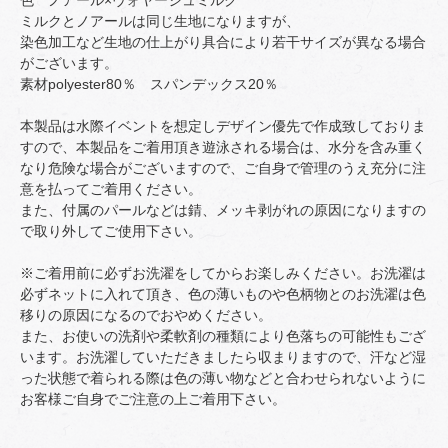
色 ノアール×ヴォヤージュミルク
ミルクとノアールは同じ生地になりますが、
染色加工など生地の仕上がり具合により若干サイズが異なる場合
がございます。
素材polyester80％ スパンデックス20％
本製品は水際イベントを想定しデザイン優先で作成致しておりま
すので、本製品をご着用頂き遊泳される場合は、水分を含み重く
なり危険な場合がございますので、ご自身で管理のうえ充分に注
意を払ってご着用ください。
また、付属のパールなどは錆、メッキ剥がれの原因になりますの
で取り外してご使用下さい。
※ご着用前に必ずお洗濯をしてからお楽しみください。お洗濯は
必ずネットに入れて頂き、色の薄いものや色柄物とのお洗濯は色
移りの原因になるのでおやめください。
また、お使いの洗剤や柔軟剤の種類により色落ちの可能性もござ
います。お洗濯していただきましたら収まりますので、汗など湿
った状態で着られる際は色の薄い物などと合わせられないように
お客様ご自身でご注意の上ご着用下さい。