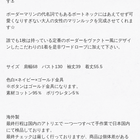
す⚓️
ボーダーマリンの代名詞でもあるボートネックにはあえてせず可
愛くなりすぎない大人の女性のマリンルックを完成させてくれま
す☆
誰でも1枚は持っている定番のボーダーをヴァクトー風にデザイ
ンしたこだわりの1着を是非ワードローブに加えて下さい。
サイズ 肩幅68 バスト130 袖丈39 着丈55.5
色白×ネイビー×ゴールド金具
※ボタンはゴールド金具になります。
素材コットン95％ ポリウレタン5％
海外製
最終行程は国内のアトリエで 一つ一つすべて手作業で日本国内
にて検品しております。
最終チェックは厳しく行っておりますが、商品は個体差がある