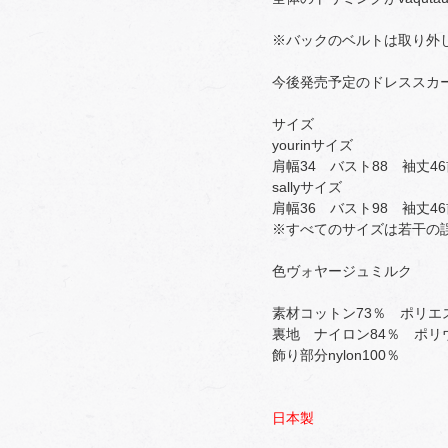
※バックのベルトは取り外
今後発売予定のドレススカ
サイズ
yourinサイズ
肩幅34 バスト88 袖丈
sallyサイズ
肩幅36 バスト98 袖丈4
※すべてのサイズは若干の
色ヴォヤージュミルク
素材コットン73％ ポリエ
裏地 ナイロン84％ ポリ
飾り部分nylon100％
日本製