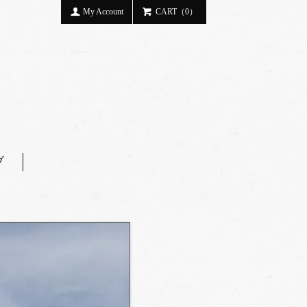
My Account
CART（0）
ブ