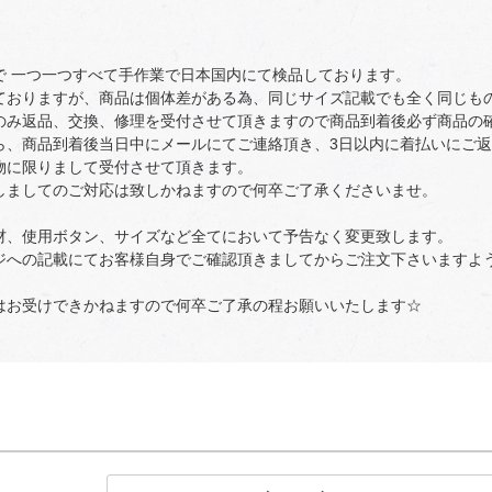
で 一つ一つすべて手作業で日本国内にて検品しております。
ておりますが、商品は個体差がある為、同じサイズ記載でも全く同じも
のみ返品、交換、修理を受付させて頂きますので商品到着後必ず商品の
ら、商品到着後当日中にメールにてご連絡頂き、3日以内に着払いにご
物に限りまして受付させて頂きます。
しましてのご対応は致しかねますので何卒ご了承くださいませ。
材、使用ボタン、サイズなど全てにおいて予告なく変更致します。
ジへの記載にてお客様自身でご確認頂きましてからご注文下さいますよ
はお受けできかねますので何卒ご了承の程お願いいたします☆