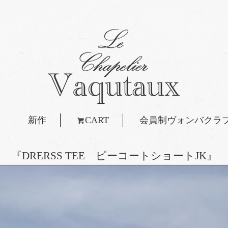
新作
CART
会員制ヴォンバクラ
『DRERSS TEE ピーコートショートJK』