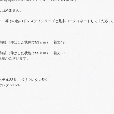
し出来ません。
ート等その他のドレスティシリーズと是非コーディネートしてください
46前後（伸ばした状態で53ｃｍ） 着丈49
6前後（伸ばした状態で55ｃｍ） 着丈50
誤差がございます。
ステル22％ ポリウレタン5％
ウレタン16％