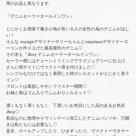
用のお品と異なります。
『デニムセーラーオールインワン』
とにかくお洒落で履き心地が良い大人の女性の為のデニムがほし
い！
そんな voyageデザイナーサリーちゃんとvaqutauxデザイナーヨ
ーリンが作り上げた最高傑作のデニム♡
その名も『Jboy デニムセーラーオールインワン』
セーラー襟にはチェーントリミングでラグジュアリーに仕上げ、
さらに両サイドにヴァクトー君を付けました♡
シンプルなだけではなく着用した時のシルエットがとにかく美ラ
イン♡
フロントは着脱しやすいファスナー開閉♡
お袖と裾はゴム入りでふんわりシルエット♡
濃くもなく薄くもなく、丁度いいお色目にした品のあるお色目
Jboy♡
新品なのに無理やりヴィンテージ加工したデニムパンツや、穴開
きは私たちには必要なし♡
是非、ロールアップしたり、ひきずったり、ヴァクトーヴオヤー