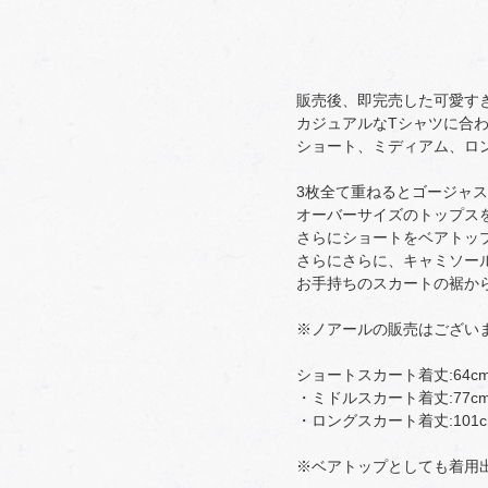
販売後、即完売した可愛すぎる『t
カジュアルなTシャツに合
ショート、ミディアム、ロ
3枚全て重ねるとゴージャス
オーバーサイズのトップス
さらにショートをベアトッ
さらにさらに、キャミソー
お手持ちのスカートの裾か
※ノアールの販売はござい
ショートスカート着丈:64c
・ミドルスカート着丈:77c
・ロングスカート着丈:101
※ベアトップとしても着用