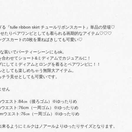
ulle ribbon skirt チュールリボンスカート』単品の登場♡
わせたりベアワンピとしても着られる画期的なアイテム♡♡♡
ングスカートの3枚を重ねばきしても可愛い♡
な装いでパーティーシーンにもok。
を合わせてショート&ミディアムでカジュアルに！
プにしてミディアムとロングを着るとベアワンピに！！
ルとしても楽しめちゃう無限大アイテム。
らチラ見せとしても可愛いです。
ません
mウエスト:84㎝（後ろゴム）※ゆったりめ
mウエスト:76cm（一周ゴム）※ゆったりめ
cmウエスト:76㎝（一周ゴム）※ゆったりめ
出来るようにミルクはノアールよりゆったりサイズとなります。