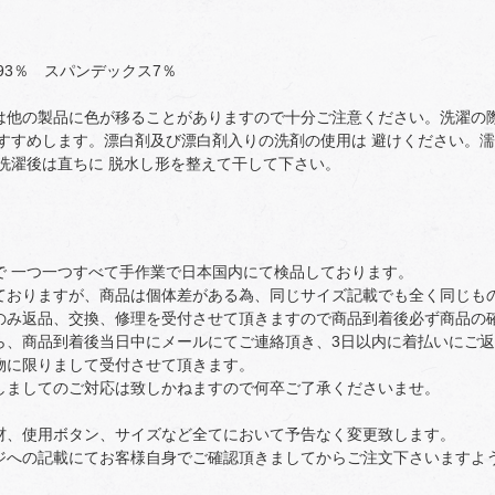
ster93％ スパンデックス7％
は他の製品に色が移ることがありますので十分ご注意ください。洗濯の
おすすめします。漂白剤及び漂白剤入りの洗剤の使用は 避けください。
洗濯後は直ちに 脱水し形を整えて干して下さい。
で 一つ一つすべて手作業で日本国内にて検品しております。
ておりますが、商品は個体差がある為、同じサイズ記載でも全く同じも
のみ返品、交換、修理を受付させて頂きますので商品到着後必ず商品の
ら、商品到着後当日中にメールにてご連絡頂き、3日以内に着払いにご
物に限りまして受付させて頂きます。
しましてのご対応は致しかねますので何卒ご了承くださいませ。
材、使用ボタン、サイズなど全てにおいて予告なく変更致します。
ジへの記載にてお客様自身でご確認頂きましてからご注文下さいますよ