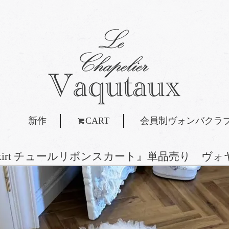
新作
CART
会員制ヴォンバクラ
ibbon skirt チュールリボンスカート』単品売り 