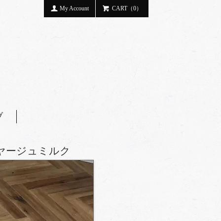
My Account
CART（0）
ブ
ヴォヤージュミルク