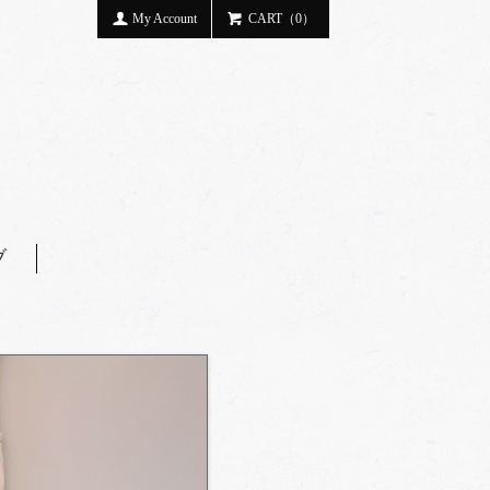
My Account
CART（0）
ブ