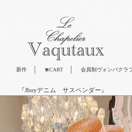
新作
CART
会員制ヴォンバクラ
『Jboyデニム サスペンダー』