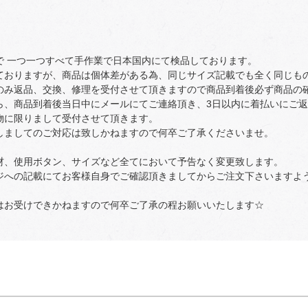
で 一つ一つすべて手作業で日本国内にて検品しております。
ておりますが、商品は個体差がある為、同じサイズ記載でも全く同じも
のみ返品、交換、修理を受付させて頂きますので商品到着後必ず商品の
ら、商品到着後当日中にメールにてご連絡頂き、3日以内に着払いにご
物に限りまして受付させて頂きます。
しましてのご対応は致しかねますので何卒ご了承くださいませ。
材、使用ボタン、サイズなど全てにおいて予告なく変更致します。
ジへの記載にてお客様自身でご確認頂きましてからご注文下さいますよ
はお受けできかねますので何卒ご了承の程お願いいたします☆