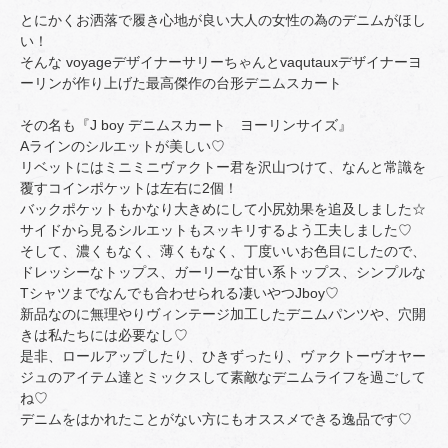
とにかくお洒落で履き心地が良い大人の女性の為のデニムがほし
い！
そんな voyageデザイナーサリーちゃんとvaqutauxデザイナーヨ
ーリンが作り上げた最高傑作の台形デニムスカート
その名も『J boy デニムスカート ヨーリンサイズ』
Aラインのシルエットが美しい♡
リベットにはミニミニヴァクトー君を沢山つけて、なんと常識を
覆すコインポケットは左右に2個！
バックポケットもかなり大きめにして小尻効果を追及しました☆
サイドから見るシルエットもスッキリするよう工夫しました♡
そして、濃くもなく、薄くもなく、丁度いいお色目にしたので、
ドレッシーなトップス、ガーリーな甘い系トップス、シンプルな
Tシャツまでなんでも合わせられる凄いやつJboy♡
新品なのに無理やりヴィンテージ加工したデニムパンツや、穴開
きは私たちには必要なし♡
是非、ロールアップしたり、ひきずったり、ヴァクトーヴオヤー
ジュのアイテム達とミックスして素敵なデニムライフを過ごして
ね♡
デニムをはかれたことがない方にもオススメできる逸品です♡