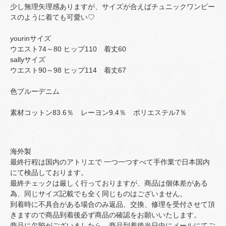
少し無理矢理感ありますが、サイズが合えばチュニックワンピー
スのように着ても可愛い♡
yourinサイズ
ウエスト74～80 ヒップ110 着丈60
sallyサイズ
ウエスト90～98 ヒップ114 着丈67
色ブルーデニム
素材コットン83.6％ レーヨン9.4％ ポリエステル7％
海外製
最終行程は国内のアトリエで 一つ一つすべて手作業で日本国内
にて検品しております。
最終チェックは厳しく行っておりますが、商品は個体差がある
為、同じサイズ記載でも全く同じものはございません。
到着時に不具合がある場合のみ返品、交換、修理を受付させて頂
きますので商品到着後必ず商品の確認をお願いいたします。
商品に欠陥がございましたら、商品到着後当日中にメールにてご