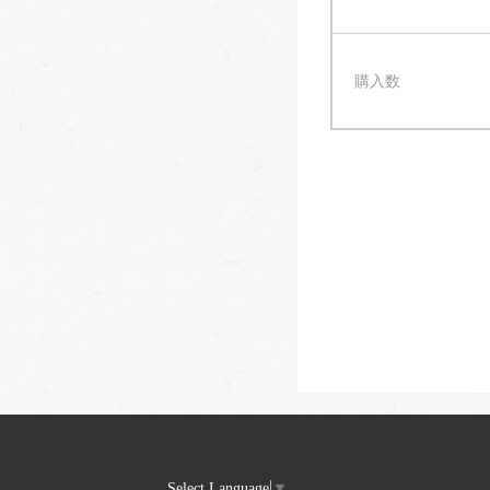
購入数
Select Language
▼