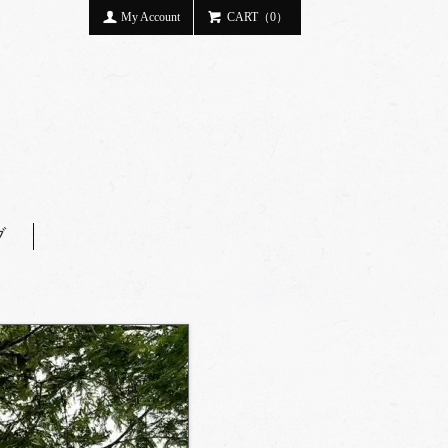
My Account
CART（0）
ブ