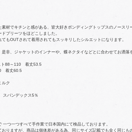
た素材でキチンと感がある、皆大好きボンディングトップスのノースリ
ードプリーツをほどこしました。
れてもOUTされて着用されてもスッキリしたシルエットになります。
、是非、ジャケットのインナーや、蝶ネクタイなどとに合わせてお洒落
ト88～110 着丈53.5
0 着丈60.5
ミルク
40％ スパンデックス5％
で 一つ一つすべて手作業で日本国内にて検品しております。
ておりますが、商品は個体差がある為、同じサイズ記載でも全く同じも