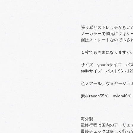
張り感とストレッチがきい
ノーカラーで胸元にタキシ
裾はストレートなのでINさ
１枚でもさまになりますが
サイズ yourinサイズ バス
sallyサイズ バスト96～12
色ノアール、ヴォヤージュ
素材rayon55％ nylon
海外製
最終行程は国内のアトリエ
最終チェックは厳しく行っ