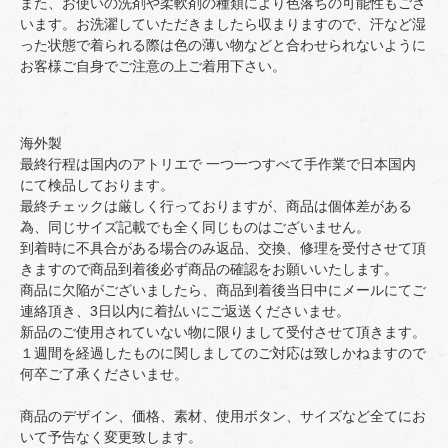
また、お使いの洗剤や柔軟剤の種類により色落ちの可能性もござ
います。お洗濯していただきましたら収まりますので、汗など湿
った状態で着られる際は色の薄い物などと合わせられないように
お客様ご自身でご注意の上ご着用下さい。
海外製
最終行程は国内のアトリエで 一つ一つすべて手作業で日本国内
にて検品しております。
最終チェックは厳しく行っておりますが、商品は個体差がある
為、同じサイズ記載でも全く同じものはございません。
到着時に不具合がある場合のみ返品、交換、修理を受付させて頂
きますので商品到着後必ず商品の確認をお願いいたします。
商品に欠陥がございましたら、商品到着後当日中にメールにてご
連絡頂き、3日以内に着払いにご返送くださいませ。
新品のご使用されていない物に限りまして受付させて頂きます。
１週間を経過したものに関しましてのご対応は致しかねますので
何卒ご了承くださいませ。
商品のデザイン、価格、素材、使用ボタン、サイズなど全てにお
いて予告なく変更致します。