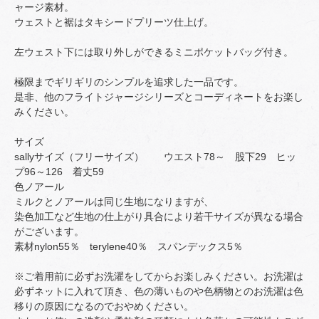
ャージ素材。
ウェストと裾はタキシードプリーツ仕上げ。
左ウェスト下には取り外しができるミニポケットバッグ付き。
極限までギリギリのシンプルを追求した一品です。
是非、他のフライトジャージシリーズとコーディネートをお楽し
みください。
サイズ
sallyサイズ（フリーサイズ） ウエスト78～ 股下29 ヒッ
プ96～126 着丈59
色ノアール
ミルクとノアールは同じ生地になりますが、
染色加工など生地の仕上がり具合により若干サイズが異なる場合
がございます。
素材nylon55％ terylene40％ スパンデックス5％
※ご着用前に必ずお洗濯をしてからお楽しみください。お洗濯は
必ずネットに入れて頂き、色の薄いものや色柄物とのお洗濯は色
移りの原因になるのでおやめください。