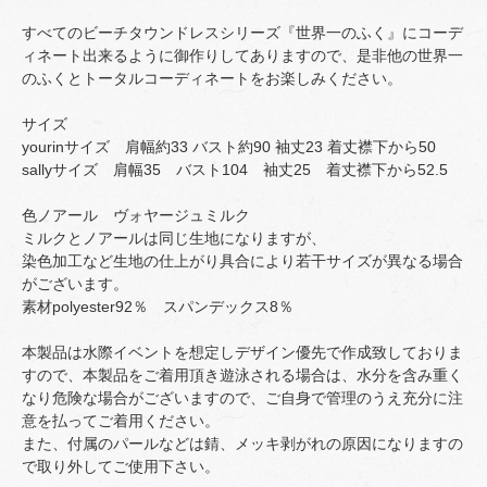
すべてのビーチタウンドレスシリーズ『世界一のふく』にコーデ
ィネート出来るように御作りしてありますので、是非他の世界一
のふくとトータルコーディネートをお楽しみください。
サイズ
yourinサイズ 肩幅約33 バスト約90 袖丈23 着丈襟下から50
sallyサイズ 肩幅35 バスト104 袖丈25 着丈襟下から52.5
色ノアール ヴォヤージュミルク
ミルクとノアールは同じ生地になりますが、
染色加工など生地の仕上がり具合により若干サイズが異なる場合
がございます。
素材polyester92％ スパンデックス8％
本製品は水際イベントを想定しデザイン優先で作成致しておりま
すので、本製品をご着用頂き遊泳される場合は、水分を含み重く
なり危険な場合がございますので、ご自身で管理のうえ充分に注
意を払ってご着用ください。
また、付属のパールなどは錆、メッキ剥がれの原因になりますの
で取り外してご使用下さい。