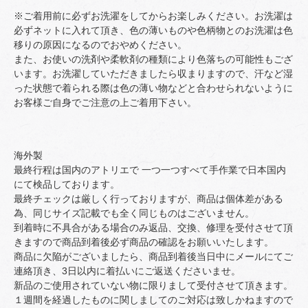
※ご着用前に必ずお洗濯をしてからお楽しみください。お洗濯は
必ずネットに入れて頂き、色の薄いものや色柄物とのお洗濯は色
移りの原因になるのでおやめください。
また、お使いの洗剤や柔軟剤の種類により色落ちの可能性もござ
います。お洗濯していただきましたら収まりますので、汗など湿
った状態で着られる際は色の薄い物などと合わせられないように
お客様ご自身でご注意の上ご着用下さい。
海外製
最終行程は国内のアトリエで 一つ一つすべて手作業で日本国内
にて検品しております。
最終チェックは厳しく行っておりますが、商品は個体差がある
為、同じサイズ記載でも全く同じものはございません。
到着時に不具合がある場合のみ返品、交換、修理を受付させて頂
きますので商品到着後必ず商品の確認をお願いいたします。
商品に欠陥がございましたら、商品到着後当日中にメールにてご
連絡頂き、3日以内に着払いにご返送くださいませ。
新品のご使用されていない物に限りまして受付させて頂きます。
１週間を経過したものに関しましてのご対応は致しかねますので