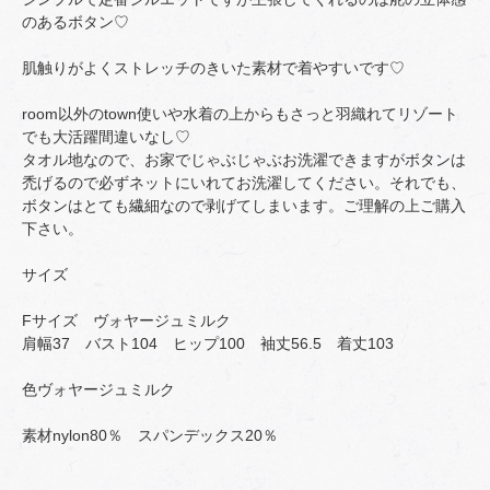
のあるボタン♡
肌触りがよくストレッチのきいた素材で着やすいです♡
room以外のtown使いや水着の上からもさっと羽織れてリゾート
でも大活躍間違いなし♡
タオル地なので、お家でじゃぶじゃぶお洗濯できますがボタンは
禿げるので必ずネットにいれてお洗濯してください。それでも、
ボタンはとても繊細なので剥げてしまいます。ご理解の上ご購入
下さい。
サイズ
Fサイズ ヴォヤージュミルク
肩幅37 バスト104 ヒップ100 袖丈56.5 着丈103
色ヴォヤージュミルク
素材nylon80％ スパンデックス20％