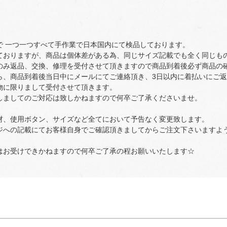
で 一つ一つすべて手作業で日本国内にて検品しております。
ておりますが、商品は個体差がある為、同じサイズ記載でも全く同じも
のみ返品、交換、修理を受付させて頂きますので商品到着後必ず商品の
ら、商品到着後当日中にメールにてご連絡頂き、3日以内に着払いにご
物に限りまして受付させて頂きます。
しましてのご対応は致しかねますので何卒ご了承くださいませ。
材、使用ボタン、サイズなど全てにおいて予告なく変更致します。
ジへの記載にてお客様自身でご確認頂きましてからご注文下さいますよ
はお受けできかねますので何卒ご了承の程お願いいたします☆