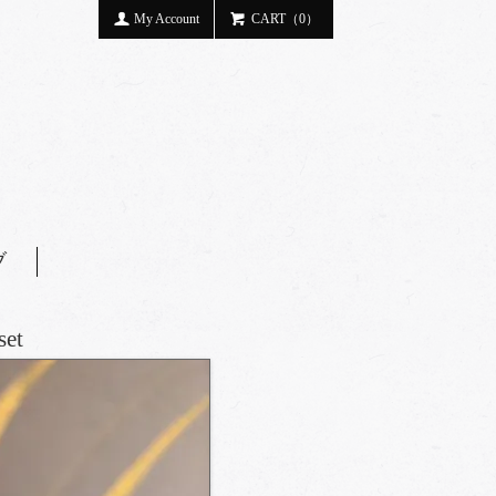
My Account
CART（0）
ブ
et