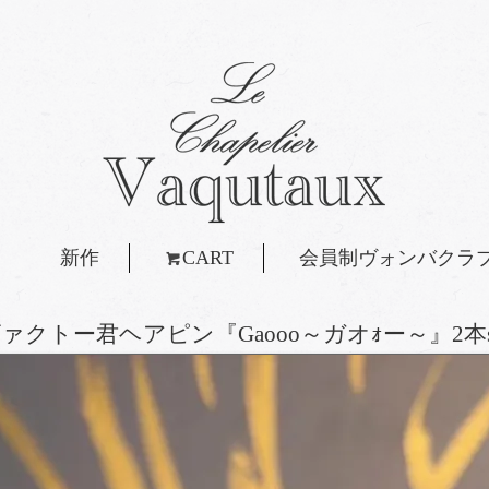
新作
CART
会員制ヴォンバクラ
ァクトー君ヘアピン『Gaooo～ガオｫー～』2本s