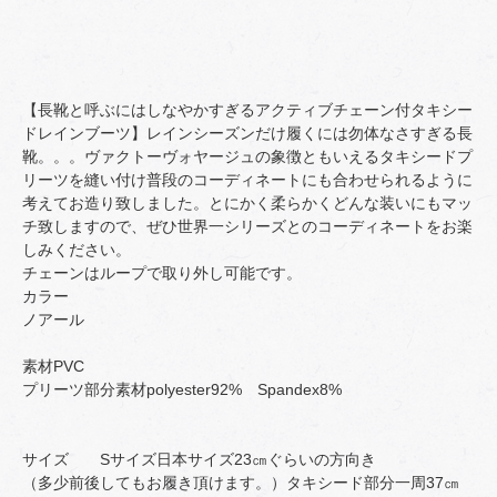
【長靴と呼ぶにはしなやかすぎるアクティブチェーン付タキシー
ドレインブーツ】レインシーズンだけ履くには勿体なさすぎる長
靴。。。ヴァクトーヴォヤージュの象徴ともいえるタキシードプ
リーツを縫い付け普段のコーディネートにも合わせられるように
考えてお造り致しました。とにかく柔らかくどんな装いにもマッ
チ致しますので、ぜひ世界一シリーズとのコーディネートをお楽
しみください。
チェーンはループで取り外し可能です。
カラー
ノアール
素材PVC
プリーツ部分素材polyester92% Spandex8%
サイズ Sサイズ日本サイズ23㎝ぐらいの方向き
（多少前後してもお履き頂けます。）タキシード部分一周37㎝