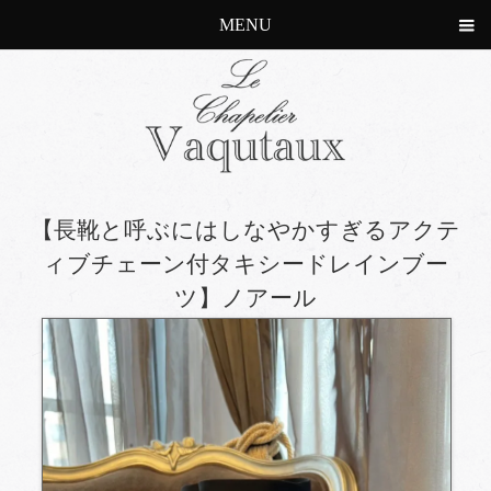
MENU
【長靴と呼ぶにはしなやかすぎるアクテ
ィブチェーン付タキシードレインブー
ツ】ノアール