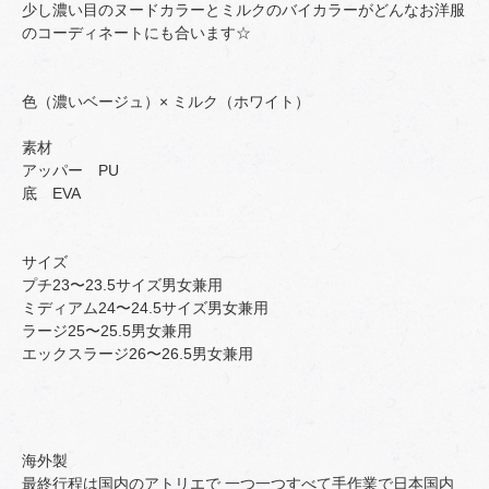
少し濃い目のヌードカラーとミルクのバイカラーがどんなお洋服
のコーディネートにも合います☆
色（濃いベージュ）× ミルク（ホワイト）
素材
アッパー PU
底 EVA
サイズ
プチ23〜23.5サイズ男女兼用
ミディアム24〜24.5サイズ男女兼用
ラージ25〜25.5男女兼用
エックスラージ26〜26.5男女兼用
海外製
最終行程は国内のアトリエで 一つ一つすべて手作業で日本国内